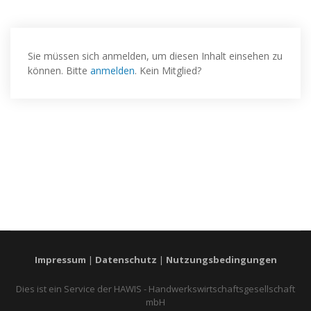
Sie müssen sich anmelden, um diesen Inhalt einsehen zu
können. Bitte
anmelden
. Kein Mitglied?
Impressum
|
Datenschutz
|
Nutzungsbedingungen
Dies ist ein Service der HAWIS - Handwerkswirtschaftsgesellschaft
mbH