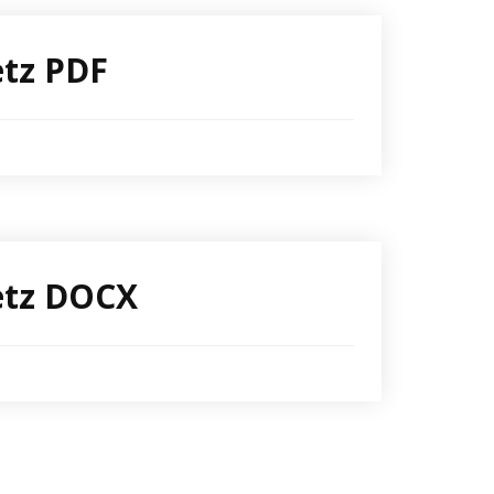
etz PDF
etz DOCX